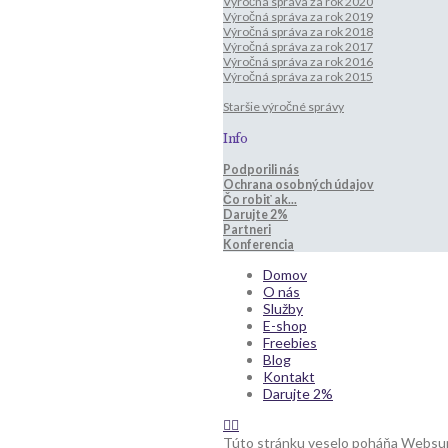
Výročná správa za rok 2020
Výročná správa za rok 2019
Výročná správa za rok 2018
Výročná správa za rok 2017
Výročná správa za rok 2016
Výročná správa za rok 2015
Staršie výročné správy
Info
Podporili nás
Ochrana osobných údajov
Čo robiť ak...
Darujte 2%
Partneri
Konferencia
Domov
O nás
Služby
E-shop
Freebies
Blog
Kontakt
Darujte 2%
Túto stránku veselo poháňa Websu