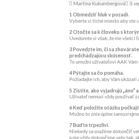
Martina Kukumbergová
3. s
1
Obmedziť hluk v pozadí.
Vyberte si tiché miesto aby ste 
2
Otočte sa k človeku s ktorý
Uvedomte si však, že nie všetci ľ
3
Povedzte im, či sa zhovárate
predchádzajúcu skúsenosť.
To umožní užívateľovi AAK Vám 
4
Pýtajte sa čo pomáha.
Požiadajte ich, aby Vám ukázali 
5
Zistite, ako vyjadrujú „áno“ a 
Užívateľ nemusí vždy používať z
6
Keď položíte otázku počkajt
Možno to znie úplne samozrejme,
7
Buďte trpezliví.
Niekedy sa snažíme dokončiť vetu
a nie vždy dokončíme vetu tak, a