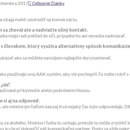
eptembra 2017
Odborné články
sa obaja mohli sústrediť na konverzáciu.
m sa zhovárate a nadviažte očný kontakt.
udia majú radi pohľad do očí, prípadne ho ani nevedia nadviazať.
 s človekom, ktorý využíva alternatívny spôsob komunikácie, 
ukázať ako sa môžete navzájom najlepšie dorozumievať.
ako používajú svoj AAK systém, aby ste pochopili čo máte robiť s
„nie“.
aužívané prikývnutie alebo pokrútenie hlavou.
e si aj na odpoveď.
 ale niektorým ľuďom naozaj trvá nejaký čas kým odpovedajú. Dlh
 za druhého. Niektorí ľudia to uvítajú, pretože to môže zrýchliť 
ko ju chcel dokončiť náš komunikačný partner. Preto sa vždy najpr