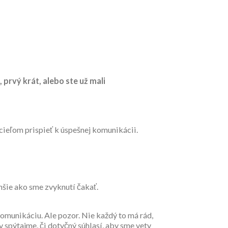
prvý krát, alebo ste už mali
 cieľom prispieť k úspešnej komunikácii.
šie ako sme zvyknutí čakať.
komunikáciu. Ale pozor. Nie každý to má rád,
v spýtajme, či dotyčný súhlasí, aby sme vety