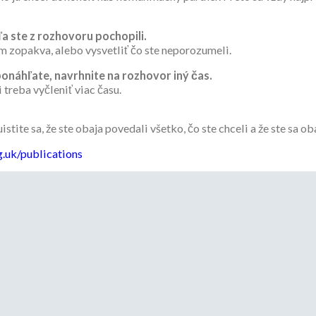
a ste z rozhovoru pochopili.
m zopakva, alebo vysvetliť čo ste neporozumeli.
onáhľate, navrhnite na rozhovor iný čas.
treba vyčleniť viac času.
istite sa, že ste obaja povedali všetko, čo ste chceli a že ste sa 
.uk/publications