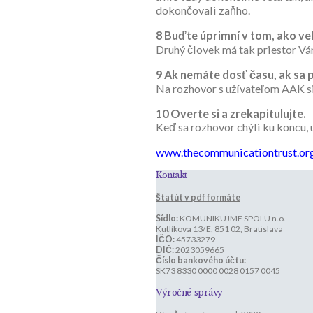
dokončovali zaňho.
8
Buďte úprimní v tom, ako veľ
Druhý človek má tak priestor Vá
9
Ak nemáte dosť času, ak sa p
Na rozhovor s užívateľom AAK si 
10
Overte si a zrekapitulujte.
Keď sa rozhovor chýli ku koncu, u
www.thecommunicationtrust.org
Kontakt
Štatút v pdf formáte
Sídlo:
KOMUNIKUJME SPOLU n.o.
Kutlíkova 13/E, 851 02, Bratislava
IČO:
45733279
DIČ:
2023059665
Číslo bankového účtu:
SK73 8330 0000 0028 0157 0045
Výročné správy