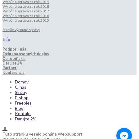
Výročná správa za rok 2019
Výročná správa za rok 2018
Výročná správa za rok 2017
Výročná správa za rok 2016
Výročná správa za rok 2015
Staršie výročné správy
Info
Podporili nás
Ochrana osobných údajov
Čo robiť ak...
Darujte 2%
Partneri
Konferencia
Domov
O nás
Služby
E-shop
Freebies
Blog
Kontakt
Darujte 2%
Túto stránku veselo poháňa Websupport