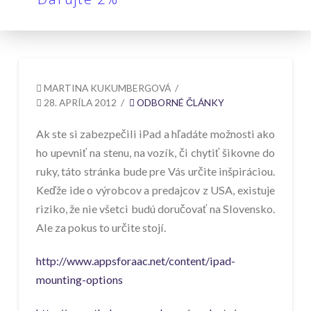
MARTINA KUKUMBERGOVÁ
28. APRÍLA 2012
ODBORNÉ ČLÁNKY
Ak ste si zabezpečili iPad a hľadáte možnosti ako
ho upevniť na stenu, na vozík, či chytiť šikovne do
ruky, táto stránka bude pre Vás určite inšpiráciou.
Keďže ide o výrobcov a predajcov z USA, existuje
riziko, že nie všetci budú doručovať na Slovensko.
Ale za pokus to určite stojí.
http://www.appsforaac.net/content/ipad-
mounting-options