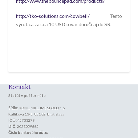
http://www.thebouncepad.com/products/
http://tko-solutions.com/cowbell/
Tento
výrobca za cca 10 USD tovar doručí aj do SR.
Kontakt
Štatút v pdf formáte
Sídlo:
KOMUNIKUJME SPOLU n.o.
Kutlíkova 13/E, 851 02, Bratislava
IČO:
45733279
DIČ:
2023059665
Číslo bankového účtu: