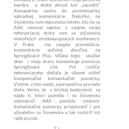
bariéra a druhý dôvod bol „zasvätiť“
Alexandrinu sestru do problematiky
náhradnej komunikácie. Nakoľko na
Slovensku som nepoznala nikoho, kto by sa
AAK venoval naplno, v záujme mojej
nehovoriacej dcéry som sa zúčastnila
niekoľkých stredoeuropskych konferencií.
V Prahe ma zaujala prezentácia
komunikácie poľskej dievčiny na
SpringBoard Plus. Vďaka tejto ukážke
dnes i moja dcéra komunikuje pomocou
SpringBoard Lite. Pre rodiča
nehovoriaceho dieťaťa je úžasné vidieť
kompenzačné komunikačné pomôcky.
Vidíme v tom nádej a perspektívu pre naše
dieťa. Verím, že v blízkej budúcnosti sa
nájdu tí, ktorí pomôžu i na Slovensku
udomácniť AAK , pomôžu zvukové
komunikačné pomôcky prispôsobiť i pre
užívateľov zo Slovenska a tak rozšíriť ich
rady aj u nás.
T.J.