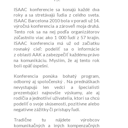
ISAAC konferencie sa konajú každé dva
roky a sa stretávajú ľudia z celého sveta.
ISAAC Barcelona 2010 bola v poradí už 14.
výročná konferencia a zároveň moja druhá.
Tento rok sa na nej podľa organizátorov
zúčastnilo viac ako 1 000 ľudí z 57 krajín.
ISAAC konferencia má už od začiatku
rovnaký cieľ: podeliť sa o informácie
z oblasti AAK a zabezpečiť každému právo
na komunikáciu. Myslím, že aj tento rok
boli opäť úspešní.
Konferencia ponúka bohatý program,
odborný aj spoločenský . Na prednáškach
nevystupujú len vedci a špecialisti
prezentujúci najnovšie výskumy, ale aj
rodičia a jednotliví užívatelia, ktorí sa chcú
podeliť o svoje skúsenosti, pozitívne alebo
negatívne zážitky či prístupy ľudí.
Tradične tu nájdete výrobcov
komunikačných a iných kompenzačných