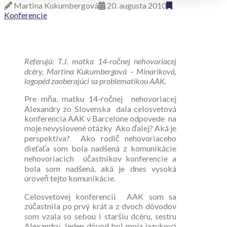
Martina Kukumbergová
20. augusta 2010
Konferencie
Referujú: T.J. matka 14-ročnej nehovoriacej
dcéry, Martina Kukumbergová – Minariková,
logopéd zaoberajúci sa problematikou AAK.
Pre mňa, matku 14-ročnej nehovoriacej
Alexandry zo Slovenska dala celosvetová
konferencia AAK v Barcelone odpovede na
moje nevyslovené otázky Ako ďalej? Aká je
perspektíva? Ako rodič nehovoriaceho
dieťaťa som bola nadšená z komunikácie
nehovoriacich účastníkov konferencie a
bola som nadšená, aká je dnes vysoká
úroveň tejto komunikácie.
Celosvetovej konferencii AAK som sa
zúčastnila po prvý krát a z dvoch dôvodov
som vzala so sebou i staršiu dcéru, sestru
Alexandry. Jeden dôvod bol moja jazyková