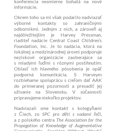
konferencia nesmierne bohatá na nové
informácie.
Okrem toho sa mi však podarilo nadviazať
výborné kontakty so zahraničnými
odborníkmi. Jedným z nich, a zároveň aj
najdôležitejším je Harvey Pressman,
riaditeľ nadácie Central Coast Children’s
Foundation, Inc. Je to nadácia, ktorá na
lokálnej a medzinárodnej úrovni podporuje
neziskové organizácie zaoberajúce sa
s mladými ľuďmi s rôznymi postihnutím.
Oblasť ich hlavného pôsobenia je opäť
podporná komunikácia. S Harveym
rozbiehame spoluprácu s cieľom dať AAK
do primeranej pozornosti a presadiť jej
užívanie na Slovensku. V súčasnosti
pripravujeme niekoľko projektov.
Nadviazali sme kontakt s kolegyňami
z Čiech, zo
SPC pro děti s vadami řeči
,
a z polského centra
The Association for the
Propagation of Knowledge of Augmentative
Communicatin „Speaking Without Words“.