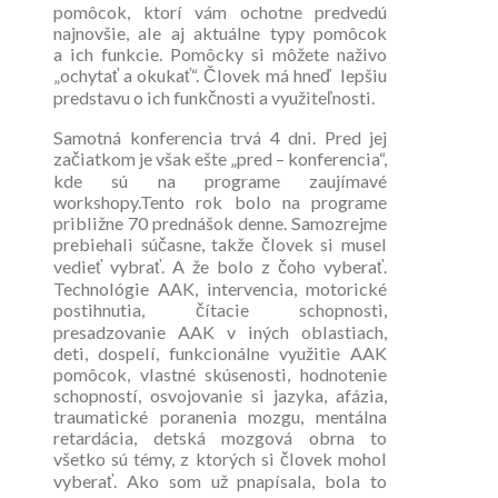
pomôcok, ktorí vám ochotne predvedú
najnovšie, ale aj aktuálne typy pomôcok
a ich funkcie. Pomôcky si môžete naživo
„ochytať a okukať“. Človek má hneď lepšiu
predstavu o ich funkčnosti a využiteľnosti.
Samotná konferencia trvá 4 dni. Pred jej
začiatkom je však ešte „pred – konferencia“,
kde sú na programe zaujímavé
workshopy.Tento rok bolo na programe
približne 70 prednášok denne. Samozrejme
prebiehali súčasne, takže človek si musel
vedieť vybrať. A že bolo z čoho vyberať.
Technológie AAK, intervencia, motorické
postihnutia, čítacie schopnosti,
presadzovanie AAK v iných oblastiach,
deti, dospelí, funkcionálne využitie AAK
pomôcok, vlastné skúsenosti, hodnotenie
schopností, osvojovanie si jazyka, afázia,
traumatické poranenia mozgu, mentálna
retardácia, detská mozgová obrna to
všetko sú témy, z ktorých si človek mohol
vyberať. Ako som už pnapísala, bola to