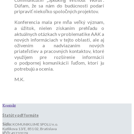
Dúfam, že sa nám do budúcnosti podarí
pripraviť niekoľko spoločných projektov.
Konferencia mala pre mňa veľký význam,
a úžitok, nielen získaním prehľadu o
aktuálnych otázkach v problematike AAK a
nových informáciach v tejto oblasti, ale aj
oživením a nadviazaním nových
priateľstiev a pracovných kontaktov, ktoré
využijem pre rozšírenie informácii
o podpornej komunikácii ľuďom, ktorí ju
potrebujú a ocenia.
M.K.
Kontakt
Štatút v pdf formáte
Sídlo:
KOMUNIKUJME SPOLU n.o.
Kutlíkova 13/E, 851 02, Bratislava
IČO:
45733279