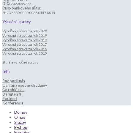
DIČ:
2023059665
Číslo bankového účtu:
SK73 8330 0000 0028 0157 0045
Výročné správy
Výročná správa za rok 2020
Výročná správa za rok 2019
Výročná správa za rok 2018
Výročná správa za rok 2017
Výročná správa za rok 2016
Výročná správa za rok 2015
Staršie výročné správy
Info
Podporili nás
Ochrana osobných údajov
Čo robiť ak...
Darujte 2%
Partneri
Konferencia
Domov
O nás
Služby
E-shop
Freebies