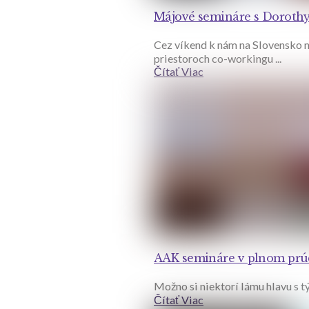
Májové semináre s Dorothy
Cez víkend k nám na Slovensko n
priestoroch co-workingu ...
Čítať Viac
AAK semináre v plnom prú
Možno si niektorí lámu hlavu s t
Čítať Viac