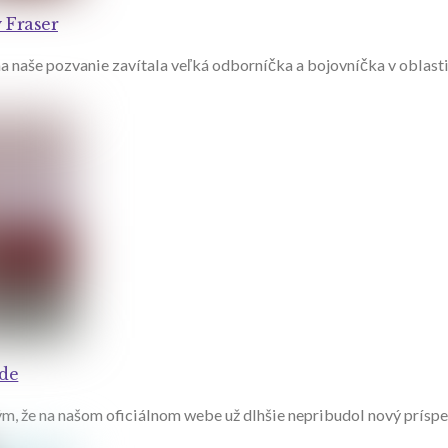
 Fraser
a naše pozvanie zavítala veľká odborníčka a bojovníčka v oblast
de
ým, že na našom oficiálnom webe už dlhšie nepribudol nový príspev