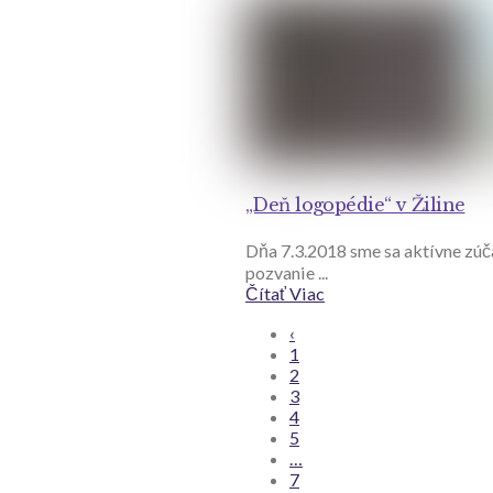
„Deň logopédie“ v Žiline
Dňa 7.3.2018 sme sa aktívne zúča
pozvanie ...
Čítať Viac
‹
1
2
3
4
5
…
7