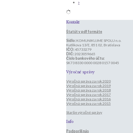
›
Kontakt
Štatút v pdf formáte
Sídlo:
KOMUNIKUJME SPOLU n.o.
Kutlíkova 13/E, 851 02, Bratislava
IČO:
45733279
DIČ:
2023059665
Číslo bankového účtu:
SK73 8330 0000 0028 0157 0045
Výročné správy
Výročná správa za rok 2020
Výročná správa za rok 2019
Výročná správa za rok 2018
Výročná správa za rok 2017
Výročná správa za rok 2016
Výročná správa za rok 2015
Staršie výročné správy
Info
Podporili nás