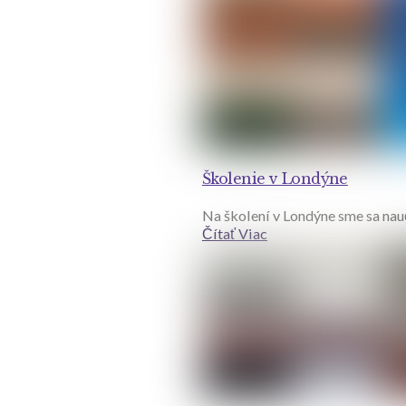
Školenie v Londýne
Na školení v Londýne sme sa nauč
Čítať Viac