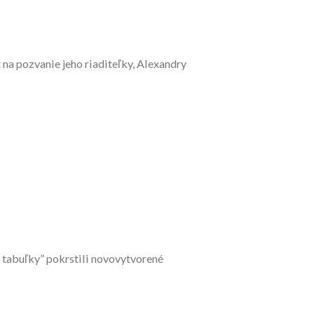
na pozvanie jeho riaditeľky, Alexandry
tabuľky” pokrstili novovytvorené