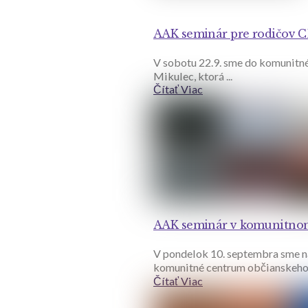
AAK seminár pre rodičov C
V sobotu 22.9. sme do komunitné
Mikulec, ktorá ...
Čítať Viac
AAK seminár v komunitno
V pondelok 10. septembra sme n
komunitné centrum občianskeho 
Čítať Viac