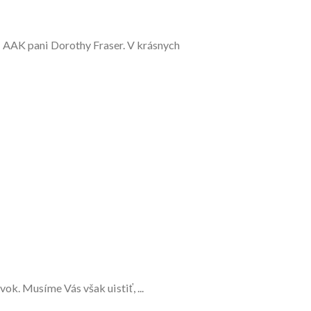
i AAK pani Dorothy Fraser. V krásnych
ok. Musíme Vás však uistiť, ...