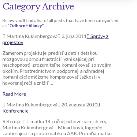
Category Archive
Below you'll find a list of all posts that have been categorized
as
“Odborné články”
Martina Kukumbergová
3. júna 2011
Správy z
projektov
Zámerom projektu je predísť u detí s detskou
mozgovou obrnou frustrácií vznikajúcej pri
neschopnosti zrozumiteľne komunikovať so svojím
okolím. Prostredníctvom podpornej a náhradnej
komunikácie môžeme kompenzovať ťažkosti v
hovorenej reči a znížiť …
Read More
Martina Kukumbergová
20. augusta 2010
Konferencie
Referujú: T.J. matka 14-ročnej nehovoriacej dcéry,
Martina Kukumbergová – Minariková, logopéd
zaoberajúci sa problematikou AAK. Pre mňa, matku