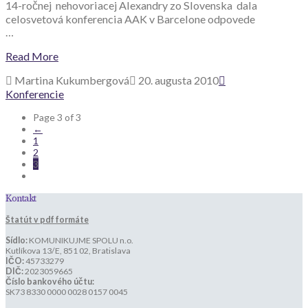
14-ročnej nehovoriacej Alexandry zo Slovenska dala
celosvetová konferencia AAK v Barcelone odpovede
…
Read More
Martina Kukumbergová
20. augusta 2010
Konferencie
Page 3 of 3
←
1
2
3
Kontakt
Štatút v pdf formáte
Sídlo:
KOMUNIKUJME SPOLU n.o.
Kutlíkova 13/E, 851 02, Bratislava
IČO:
45733279
DIČ:
2023059665
Číslo bankového účtu:
SK73 8330 0000 0028 0157 0045