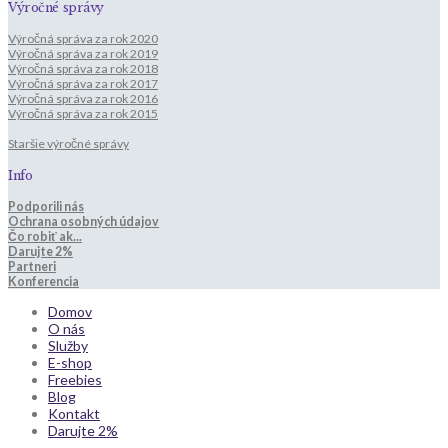
Výročné správy
Výročná správa za rok 2020
Výročná správa za rok 2019
Výročná správa za rok 2018
Výročná správa za rok 2017
Výročná správa za rok 2016
Výročná správa za rok 2015
Staršie výročné správy
Info
Podporili nás
Ochrana osobných údajov
Čo robiť ak...
Darujte 2%
Partneri
Konferencia
Domov
O nás
Služby
E-shop
Freebies
Blog
Kontakt
Darujte 2%